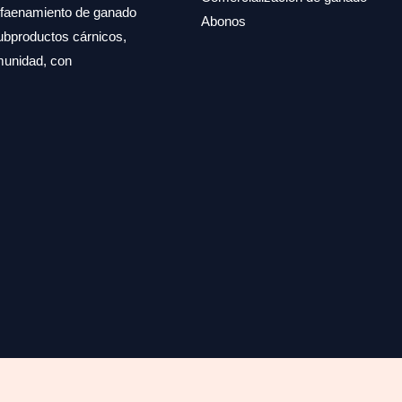
, faenamiento de ganado
Abonos
subproductos cárnicos,
omunidad, con