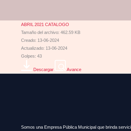
Ir
al
contenido
ABRIL 2021 CATALOGO
Tamaño del archivo: 462.59 KB
Creado: 13-06-2024
Actualizado: 13-06-2024
Golpes: 43
Descargar
Avance
Somos una Empresa Pública Municipal que brinda servici