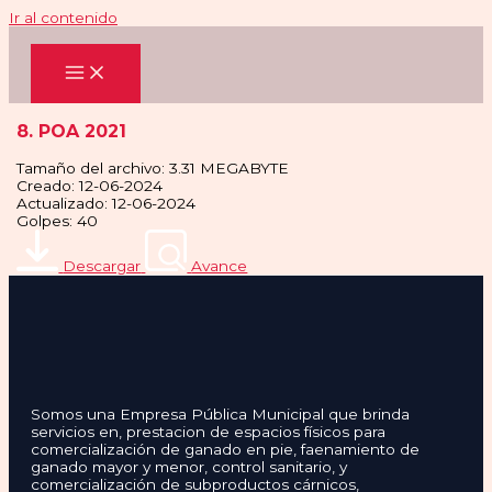
Ir al contenido
8. POA 2021
Tamaño del archivo: 3.31 MEGABYTE
Creado: 12-06-2024
Actualizado: 12-06-2024
Golpes: 40
Descargar
Avance
Somos una Empresa Pública Municipal que brinda
servicios en, prestacion de espacios físicos para
comercialización de ganado en pie, faenamiento de
ganado mayor y menor, control sanitario, y
comercialización de subproductos cárnicos,