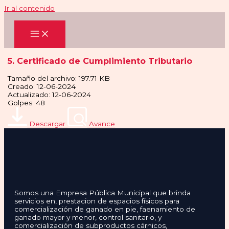
Ir al contenido
5. Certificado de Cumplimiento Tributario
Tamaño del archivo: 197.71 KB
Creado: 12-06-2024
Actualizado: 12-06-2024
Golpes: 48
Descargar
Avance
Somos una Empresa Pública Municipal que brinda
servicios en, prestacion de espacios físicos para
comercialización de ganado en pie, faenamiento de
ganado mayor y menor, control sanitario, y
comercialización de subproductos cárnicos,