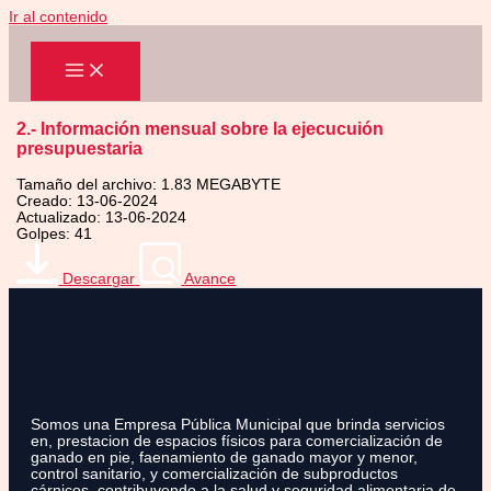
Ir al contenido
2.- Información mensual sobre la ejecucuión
presupuestaria
Tamaño del archivo: 1.83 MEGABYTE
Creado: 13-06-2024
Actualizado: 13-06-2024
Golpes: 41
Descargar
Avance
Somos una Empresa Pública Municipal que brinda servicios
en, prestacion de espacios físicos para comercialización de
ganado en pie, faenamiento de ganado mayor y menor,
control sanitario, y comercialización de subproductos
cárnicos, contribuyendo a la salud y seguridad alimentaria de