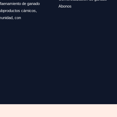
, faenamiento de ganado
Abonos
subproductos cárnicos,
omunidad, con