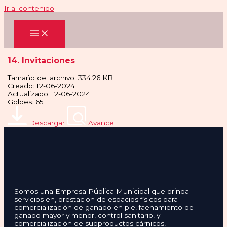
Ir al contenido
14. Invitaciones
Tamaño del archivo: 334.26 KB
Creado: 12-06-2024
Actualizado: 12-06-2024
Golpes: 65
Descargar
Avance
Somos una Empresa Pública Municipal que brinda
servicios en, prestacion de espacios físicos para
comercialización de ganado en pie, faenamiento de
ganado mayor y menor, control sanitario, y
comercialización de subproductos cárnicos,