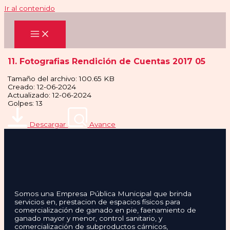
Ir al contenido
11. Fotografias Rendición de Cuentas 2017 05
Tamaño del archivo: 100.65 KB
Creado: 12-06-2024
Actualizado: 12-06-2024
Golpes: 13
Descargar
Avance
Somos una Empresa Pública Municipal que brinda
servicios en, prestacion de espacios físicos para
comercialización de ganado en pie, faenamiento de
ganado mayor y menor, control sanitario, y
comercialización de subproductos cárnicos,