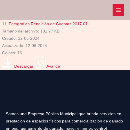
Ir
al
contenido
11. Fotografias Rendición de Cuentas 2017 01
Tamaño del archivo: 101.77 KB
Creado: 12-06-2024
Actualizado: 12-06-2024
Golpes: 16
Descargar
Avance
Somos una Empresa Pública Municipal que brinda servicios en,
prestacion de espacios físicos para comercialización de ganado
en pie, faenamiento de ganado mayor y menor, control