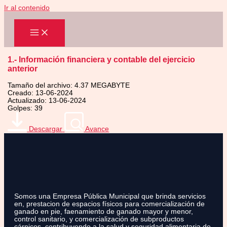
Ir al contenido
1.- Información financiera y contable del ejercicio
anterior
Tamaño del archivo: 4.37 MEGABYTE
Creado: 13-06-2024
Actualizado: 13-06-2024
Golpes: 39
Descargar
Avance
Somos una Empresa Pública Municipal que brinda servicios
en, prestacion de espacios físicos para comercialización de
ganado en pie, faenamiento de ganado mayor y menor,
control sanitario, y comercialización de subproductos
cárnicos, contribuyendo a la salud y seguridad alimentaria de