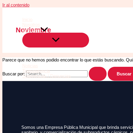
Ir al contenido
Inicio
Nosotros
Noviembre
Servicios
Parece que no hemos podido encontrar lo que estás buscando. Qu
Noticias
Transparencia
Buscar por:
Sugerencias / Denuncias
Somos una Empresa Pública Municipal que brinda servicio
sanitario, y comercialización de subproductos cárnicos, c