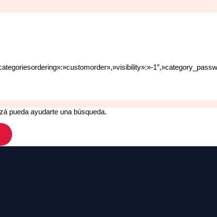
bcategoriesordering»:»customorder»,»visibility»:»-1″,»category_pas
izá pueda ayudarte una búsqueda.