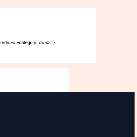
sword»:»»,»category_own»:1}