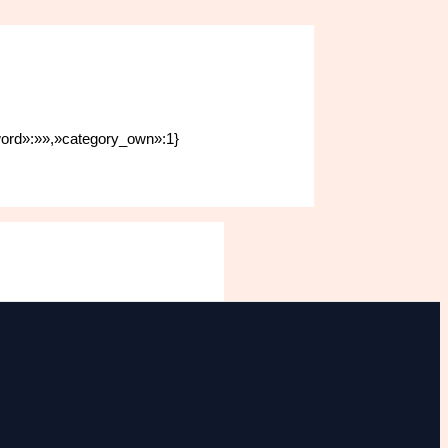
sword»:»»,»category_own»:1}