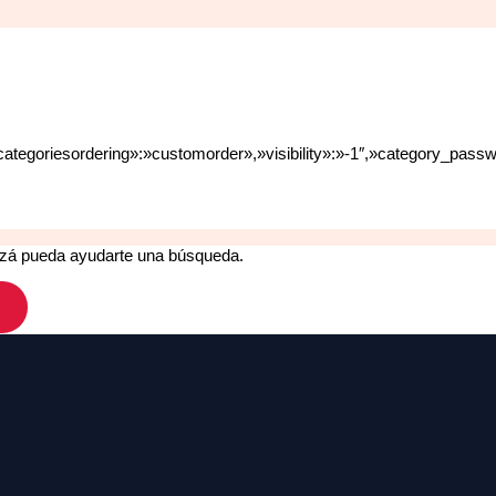
bcategoriesordering»:»customorder»,»visibility»:»-1″,»category_pas
izá pueda ayudarte una búsqueda.