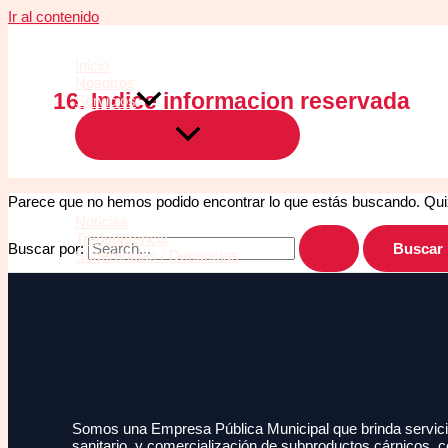
Ir al contenido
Inicio
Nosotros
16. Indice informacion reservada
Servicios
Parece que no hemos podido encontrar lo que estás buscando. Qu
Noticias
Transparencia
Buscar por:
Sugerencias / Denuncias
Somos una Empresa Pública Municipal que brinda servicio
sanitario, y comercialización de subproductos cárnicos, c