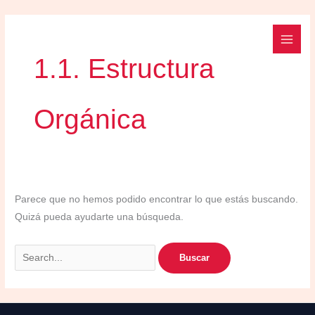
Ir
Buscar
al
por:
contenido
1.1. Estructura
Orgánica
Parece que no hemos podido encontrar lo que estás buscando.
Quizá pueda ayudarte una búsqueda.